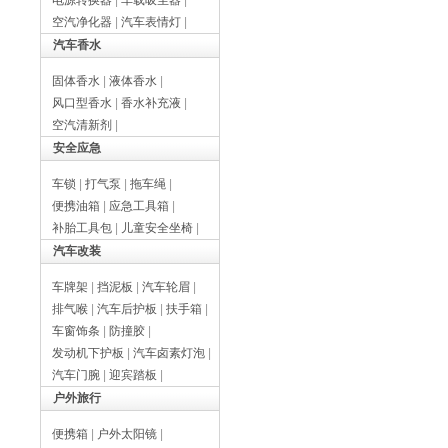
电源转换器
|
车载吸尘器
|
空汽净化器
|
汽车表情灯
|
汽车香水
固体香水
|
液体香水
|
风口型香水
|
香水补充液
|
空汽清新剂
|
安全应急
车锁
|
打气泵
|
拖车绳
|
便携油箱
|
应急工具箱
|
补胎工具包
|
儿童安全坐椅
|
汽车改装
车牌架
|
挡泥板
|
汽车轮眉
|
排气喉
|
汽车后护板
|
扶手箱
|
车窗饰条
|
防撞胶
|
发动机下护板
|
汽车卤素灯泡
|
汽车门腕
|
迎宾踏板
|
户外旅行
便携箱
|
户外太阳镜
|