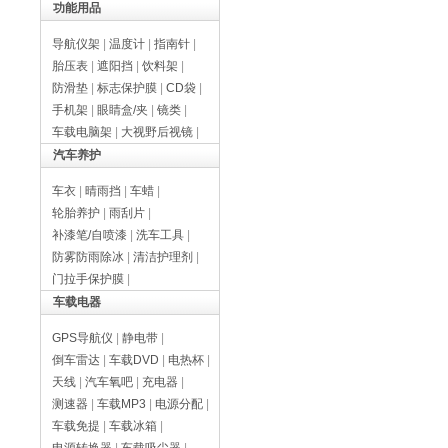
功能用品
导航仪架
|
温度计
|
指南针
|
胎压表
|
遮阳挡
|
饮料架
|
防滑垫
|
标志保护膜
|
CD袋
|
手机架
|
眼睛盒/夹
|
镜类
|
车载电脑架
|
大视野后视镜
|
汽车养护
车衣
|
晴雨挡
|
车蜡
|
轮胎养护
|
雨刮片
|
补漆笔/自喷漆
|
洗车工具
|
防雾防雨除冰
|
清洁护理剂
|
门拉手保护膜
|
车载电器
GPS导航仪
|
静电带
|
倒车雷达
|
车载DVD
|
电热杯
|
天线
|
汽车氧吧
|
充电器
|
测速器
|
车载MP3
|
电源分配
|
车载免提
|
车载冰箱
|