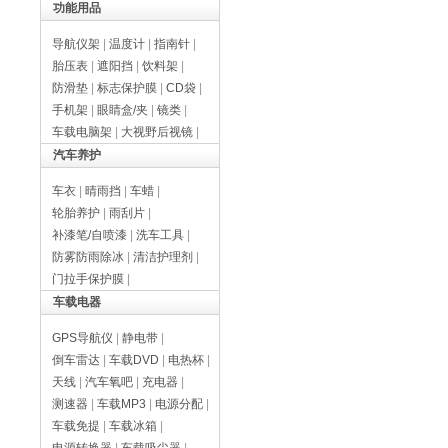
功能用品
导航仪架
|
温度计
|
指南针
|
胎压表
|
遮阳挡
|
饮料架
|
防滑垫
|
标志保护膜
|
CD袋
|
手机架
|
眼睛盒/夹
|
镜类
|
车载电脑架
|
大视野后视镜
|
汽车养护
车衣
|
晴雨挡
|
车蜡
|
轮胎养护
|
雨刮片
|
补漆笔/自喷漆
|
洗车工具
|
防雾防雨除冰
|
清洁护理剂
|
门拉手保护膜
|
车载电器
GPS导航仪
|
静电带
|
倒车雷达
|
车载DVD
|
电热杯
|
天线
|
汽车氧吧
|
充电器
|
测速器
|
车载MP3
|
电源分配
|
车载免提
|
车载冰箱
|