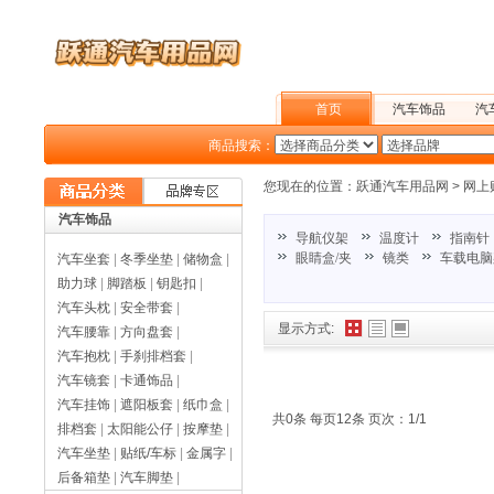
首页
汽车饰品
汽
商品搜索：
户外旅行
您现在的位置：
跃通汽车用品网
>
网上
汽车饰品
导航仪架
温度计
指南针
眼睛盒/夹
镜类
车载电脑
汽车坐套
|
冬季坐垫
|
储物盒
|
助力球
|
脚踏板
|
钥匙扣
|
汽车头枕
|
安全带套
|
显示方式:
汽车腰靠
|
方向盘套
|
汽车抱枕
|
手刹排档套
|
汽车镜套
|
卡通饰品
|
汽车挂饰
|
遮阳板套
|
纸巾盒
|
共0条 每页12条 页次：1/1
排档套
|
太阳能公仔
|
按摩垫
|
汽车坐垫
|
贴纸/车标
|
金属字
|
后备箱垫
|
汽车脚垫
|