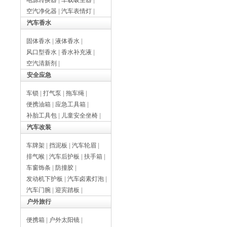
电源转换器
|
车载吸尘器
|
空汽净化器
|
汽车表情灯
|
汽车香水
固体香水
|
液体香水
|
风口型香水
|
香水补充液
|
空汽清新剂
|
安全应急
车锁
|
打气泵
|
拖车绳
|
便携油箱
|
应急工具箱
|
补胎工具包
|
儿童安全坐椅
|
汽车改装
车牌架
|
挡泥板
|
汽车轮眉
|
排气喉
|
汽车后护板
|
扶手箱
|
车窗饰条
|
防撞胶
|
发动机下护板
|
汽车卤素灯泡
|
汽车门腕
|
迎宾踏板
|
户外旅行
便携箱
|
户外太阳镜
|