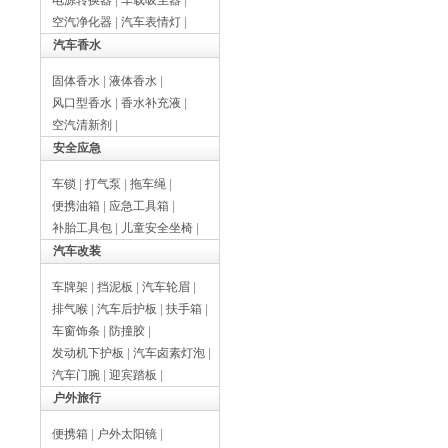
电源转换器
|
车载吸尘器
|
空汽净化器
|
汽车表情灯
|
汽车香水
固体香水
|
液体香水
|
风口型香水
|
香水补充液
|
空汽清新剂
|
安全应急
车锁
|
打气泵
|
拖车绳
|
便携油箱
|
应急工具箱
|
补胎工具包
|
儿童安全坐椅
|
汽车改装
车牌架
|
挡泥板
|
汽车轮眉
|
排气喉
|
汽车后护板
|
扶手箱
|
车窗饰条
|
防撞胶
|
发动机下护板
|
汽车卤素灯泡
|
汽车门腕
|
迎宾踏板
|
户外旅行
便携箱
|
户外太阳镜
|