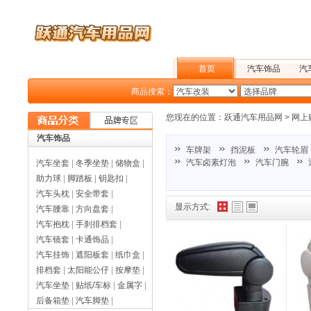
首页
汽车饰品
汽
商品搜索：
户外旅行
您现在的位置：
跃通汽车用品网
>
网上
汽车饰品
车牌架
挡泥板
汽车轮眉
汽车卤素灯泡
汽车门腕
汽车坐套
|
冬季坐垫
|
储物盒
|
助力球
|
脚踏板
|
钥匙扣
|
汽车头枕
|
安全带套
|
显示方式:
汽车腰靠
|
方向盘套
|
汽车抱枕
|
手刹排档套
|
汽车镜套
|
卡通饰品
|
汽车挂饰
|
遮阳板套
|
纸巾盒
|
排档套
|
太阳能公仔
|
按摩垫
|
汽车坐垫
|
贴纸/车标
|
金属字
|
后备箱垫
|
汽车脚垫
|