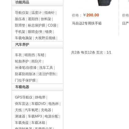
功能用品
导航仪架
|
温度计
|
指南针
|
￥
200.00
价格：
价格
胎压表
|
遮阳挡
|
饮料架
|
马自达2专用扶手箱
日产
防滑垫
|
标志保护膜
|
CD袋
|
手机架
|
眼睛盒/夹
|
镜类
|
车载电脑架
|
大视野后视镜
|
汽车养护
共2条 每页12条 页次：1/1
车衣
|
晴雨挡
|
车蜡
|
轮胎养护
|
雨刮片
|
补漆笔/自喷漆
|
洗车工具
|
防雾防雨除冰
|
清洁护理剂
|
门拉手保护膜
|
车载电器
GPS导航仪
|
静电带
|
倒车雷达
|
车载DVD
|
电热杯
|
天线
|
汽车氧吧
|
充电器
|
测速器
|
车载MP3
|
电源分配
|
车载免提
|
车载冰箱
|