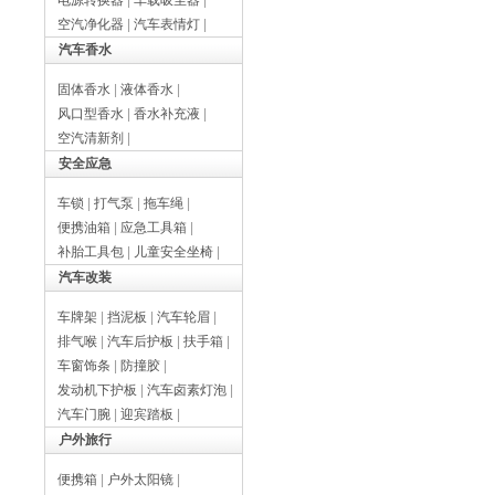
电源转换器
|
车载吸尘器
|
空汽净化器
|
汽车表情灯
|
汽车香水
固体香水
|
液体香水
|
风口型香水
|
香水补充液
|
空汽清新剂
|
安全应急
车锁
|
打气泵
|
拖车绳
|
便携油箱
|
应急工具箱
|
补胎工具包
|
儿童安全坐椅
|
汽车改装
车牌架
|
挡泥板
|
汽车轮眉
|
排气喉
|
汽车后护板
|
扶手箱
|
车窗饰条
|
防撞胶
|
发动机下护板
|
汽车卤素灯泡
|
汽车门腕
|
迎宾踏板
|
户外旅行
便携箱
|
户外太阳镜
|