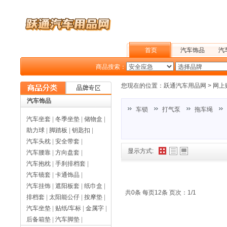
首页
汽车饰品
汽
商品搜索：
户外旅行
您现在的位置：
跃通汽车用品网
>
网上
汽车饰品
车锁
打气泵
拖车绳
汽车坐套
|
冬季坐垫
|
储物盒
|
助力球
|
脚踏板
|
钥匙扣
|
汽车头枕
|
安全带套
|
显示方式:
汽车腰靠
|
方向盘套
|
汽车抱枕
|
手刹排档套
|
汽车镜套
|
卡通饰品
|
汽车挂饰
|
遮阳板套
|
纸巾盒
|
共0条 每页12条 页次：1/1
排档套
|
太阳能公仔
|
按摩垫
|
汽车坐垫
|
贴纸/车标
|
金属字
|
后备箱垫
|
汽车脚垫
|