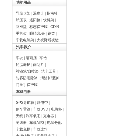
功能用品
导航仪架
|
温度计
|
指南针
|
胎压表
|
遮阳挡
|
饮料架
|
防滑垫
|
标志保护膜
|
CD袋
|
手机架
|
眼睛盒/夹
|
镜类
|
车载电脑架
|
大视野后视镜
|
汽车养护
车衣
|
晴雨挡
|
车蜡
|
轮胎养护
|
雨刮片
|
补漆笔/自喷漆
|
洗车工具
|
防雾防雨除冰
|
清洁护理剂
|
门拉手保护膜
|
车载电器
GPS导航仪
|
静电带
|
倒车雷达
|
车载DVD
|
电热杯
|
天线
|
汽车氧吧
|
充电器
|
测速器
|
车载MP3
|
电源分配
|
车载免提
|
车载冰箱
|