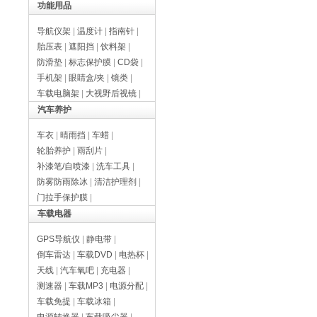
功能用品
导航仪架
|
温度计
|
指南针
|
胎压表
|
遮阳挡
|
饮料架
|
防滑垫
|
标志保护膜
|
CD袋
|
手机架
|
眼睛盒/夹
|
镜类
|
车载电脑架
|
大视野后视镜
|
汽车养护
车衣
|
晴雨挡
|
车蜡
|
轮胎养护
|
雨刮片
|
补漆笔/自喷漆
|
洗车工具
|
防雾防雨除冰
|
清洁护理剂
|
门拉手保护膜
|
车载电器
GPS导航仪
|
静电带
|
倒车雷达
|
车载DVD
|
电热杯
|
天线
|
汽车氧吧
|
充电器
|
测速器
|
车载MP3
|
电源分配
|
车载免提
|
车载冰箱
|