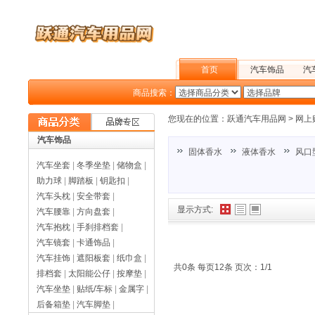
首页
汽车饰品
汽
商品搜索：
户外旅行
您现在的位置：
跃通汽车用品网
>
网上
汽车饰品
固体香水
液体香水
风口
汽车坐套
|
冬季坐垫
|
储物盒
|
助力球
|
脚踏板
|
钥匙扣
|
汽车头枕
|
安全带套
|
显示方式:
汽车腰靠
|
方向盘套
|
汽车抱枕
|
手刹排档套
|
汽车镜套
|
卡通饰品
|
汽车挂饰
|
遮阳板套
|
纸巾盒
|
共0条 每页12条 页次：1/1
排档套
|
太阳能公仔
|
按摩垫
|
汽车坐垫
|
贴纸/车标
|
金属字
|
后备箱垫
|
汽车脚垫
|