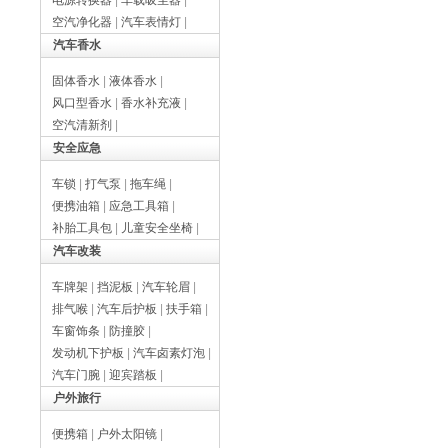
电源转换器
|
车载吸尘器
|
空汽净化器
|
汽车表情灯
|
汽车香水
固体香水
|
液体香水
|
风口型香水
|
香水补充液
|
空汽清新剂
|
安全应急
车锁
|
打气泵
|
拖车绳
|
便携油箱
|
应急工具箱
|
补胎工具包
|
儿童安全坐椅
|
汽车改装
车牌架
|
挡泥板
|
汽车轮眉
|
排气喉
|
汽车后护板
|
扶手箱
|
车窗饰条
|
防撞胶
|
发动机下护板
|
汽车卤素灯泡
|
汽车门腕
|
迎宾踏板
|
户外旅行
便携箱
|
户外太阳镜
|