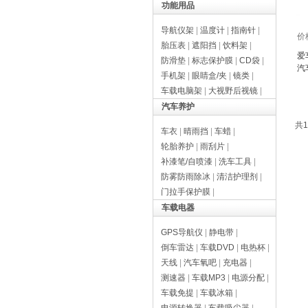
功能用品
导航仪架
|
温度计
|
指南针
|
价
胎压表
|
遮阳挡
|
饮料架
|
爱
防滑垫
|
标志保护膜
|
CD袋
|
汽
手机架
|
眼睛盒/夹
|
镜类
|
车载电脑架
|
大视野后视镜
|
汽车养护
共1
车衣
|
晴雨挡
|
车蜡
|
轮胎养护
|
雨刮片
|
补漆笔/自喷漆
|
洗车工具
|
防雾防雨除冰
|
清洁护理剂
|
门拉手保护膜
|
车载电器
GPS导航仪
|
静电带
|
倒车雷达
|
车载DVD
|
电热杯
|
天线
|
汽车氧吧
|
充电器
|
测速器
|
车载MP3
|
电源分配
|
车载免提
|
车载冰箱
|