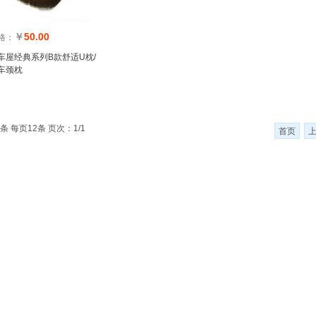
￥
50.00
格：
车屋经典系列B款舒适U枕/
车颈枕
条 每页12条 页次：1/1
首页