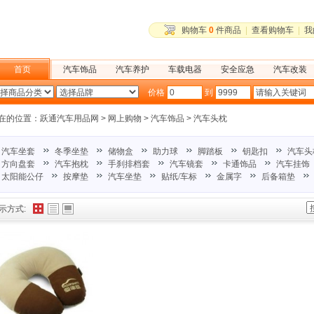
购物车
0
件商品
|
查看购物车
|
我
首页
汽车饰品
汽车养护
车载电器
安全应急
汽车改装
户外旅行
价格
到
在的位置：
跃通汽车用品网
>
网上购物
>
汽车饰品
>
汽车头枕
汽车坐套
冬季坐垫
储物盒
助力球
脚踏板
钥匙扣
汽车头
方向盘套
汽车抱枕
手刹排档套
汽车镜套
卡通饰品
汽车挂饰
太阳能公仔
按摩垫
汽车坐垫
贴纸/车标
金属字
后备箱垫
示方式: