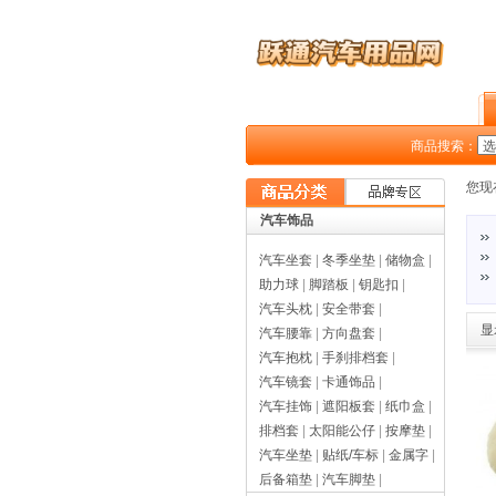
商品搜索：
您现
汽车饰品
汽车坐套
|
冬季坐垫
|
储物盒
|
助力球
|
脚踏板
|
钥匙扣
|
汽车头枕
|
安全带套
|
显
汽车腰靠
|
方向盘套
|
汽车抱枕
|
手刹排档套
|
汽车镜套
|
卡通饰品
|
汽车挂饰
|
遮阳板套
|
纸巾盒
|
排档套
|
太阳能公仔
|
按摩垫
|
汽车坐垫
|
贴纸/车标
|
金属字
|
后备箱垫
|
汽车脚垫
|