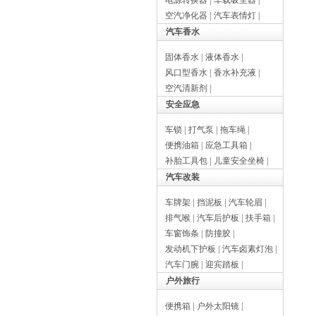
电源转换器
|
车载吸尘器
|
空汽净化器
|
汽车表情灯
|
汽车香水
固体香水
|
液体香水
|
风口型香水
|
香水补充液
|
空汽清新剂
|
安全应急
车锁
|
打气泵
|
拖车绳
|
便携油箱
|
应急工具箱
|
补胎工具包
|
儿童安全坐椅
|
汽车改装
车牌架
|
挡泥板
|
汽车轮眉
|
排气喉
|
汽车后护板
|
扶手箱
|
车窗饰条
|
防撞胶
|
发动机下护板
|
汽车卤素灯泡
|
汽车门腕
|
迎宾踏板
|
户外旅行
便携箱
|
户外太阳镜
|