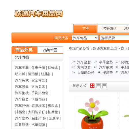
首页
汽车饰品
汽
商品搜索：
户外旅行
您现在的位置：
跃通汽车用品网
>
网上
汽车饰品
汽车坐套
冬季坐垫
储物
方向盘套
汽车抱枕
手刹
汽车坐套
|
冬季坐垫
|
储物盒
|
太阳能公仔
按摩垫
汽车
助力球
|
脚踏板
|
钥匙扣
|
汽车头枕
|
安全带套
|
显示方式:
汽车腰靠
|
方向盘套
|
汽车抱枕
|
手刹排档套
|
汽车镜套
|
卡通饰品
|
汽车挂饰
|
遮阳板套
|
纸巾盒
|
排档套
|
太阳能公仔
|
按摩垫
|
汽车坐垫
|
贴纸/车标
|
金属字
|
后备箱垫
|
汽车脚垫
|