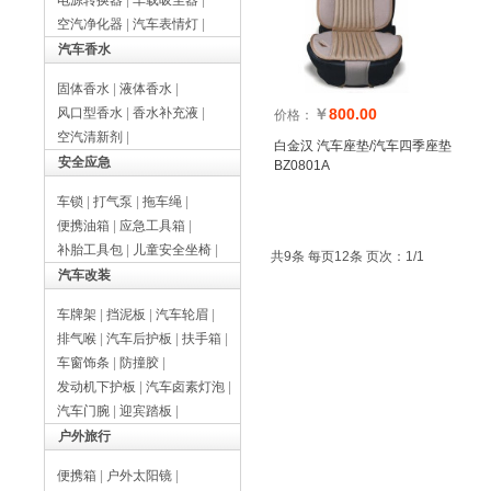
电源转换器
|
车载吸尘器
|
空汽净化器
|
汽车表情灯
|
汽车香水
固体香水
|
液体香水
|
风口型香水
|
香水补充液
|
￥
800.00
价格：
空汽清新剂
|
白金汉 汽车座垫/汽车四季座垫
安全应急
BZ0801A
车锁
|
打气泵
|
拖车绳
|
便携油箱
|
应急工具箱
|
补胎工具包
|
儿童安全坐椅
|
共9条 每页12条 页次：1/1
汽车改装
车牌架
|
挡泥板
|
汽车轮眉
|
排气喉
|
汽车后护板
|
扶手箱
|
车窗饰条
|
防撞胶
|
发动机下护板
|
汽车卤素灯泡
|
汽车门腕
|
迎宾踏板
|
户外旅行
便携箱
|
户外太阳镜
|