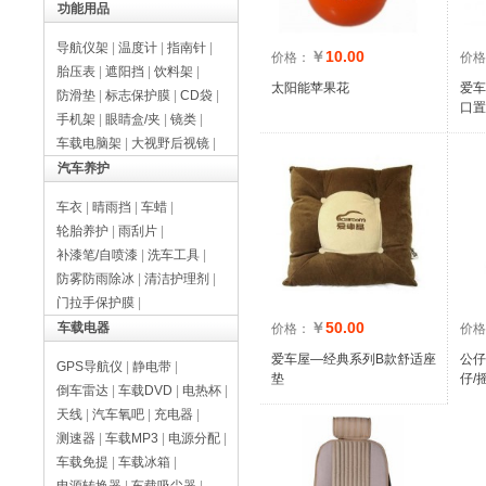
功能用品
导航仪架
|
温度计
|
指南针
|
￥
10.00
价格：
价格
胎压表
|
遮阳挡
|
饮料架
|
太阳能苹果花
爱车
防滑垫
|
标志保护膜
|
CD袋
|
口置
手机架
|
眼睛盒/夹
|
镜类
|
车载电脑架
|
大视野后视镜
|
汽车养护
车衣
|
晴雨挡
|
车蜡
|
轮胎养护
|
雨刮片
|
补漆笔/自喷漆
|
洗车工具
|
防雾防雨除冰
|
清洁护理剂
|
门拉手保护膜
|
￥
50.00
车载电器
价格：
价格
爱车屋—经典系列B款舒适座
公仔
GPS导航仪
|
静电带
|
垫
仔/
倒车雷达
|
车载DVD
|
电热杯
|
天线
|
汽车氧吧
|
充电器
|
测速器
|
车载MP3
|
电源分配
|
车载免提
|
车载冰箱
|