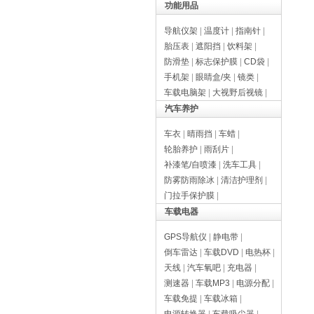
功能用品
导航仪架
|
温度计
|
指南针
|
胎压表
|
遮阳挡
|
饮料架
|
防滑垫
|
标志保护膜
|
CD袋
|
手机架
|
眼睛盒/夹
|
镜类
|
车载电脑架
|
大视野后视镜
|
汽车养护
车衣
|
晴雨挡
|
车蜡
|
轮胎养护
|
雨刮片
|
补漆笔/自喷漆
|
洗车工具
|
防雾防雨除冰
|
清洁护理剂
|
门拉手保护膜
|
车载电器
GPS导航仪
|
静电带
|
倒车雷达
|
车载DVD
|
电热杯
|
天线
|
汽车氧吧
|
充电器
|
测速器
|
车载MP3
|
电源分配
|
车载免提
|
车载冰箱
|