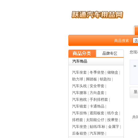
商品搜索：
您现
汽车饰品
汽车坐套
|
冬季坐垫
|
储物盒
|
助力球
|
脚踏板
|
钥匙扣
|
汽车头枕
|
安全带套
|
显
汽车腰靠
|
方向盘套
|
汽车抱枕
|
手刹排档套
|
汽车镜套
|
卡通饰品
|
汽车挂饰
|
遮阳板套
|
纸巾盒
|
共0
排档套
|
太阳能公仔
|
按摩垫
|
汽车坐垫
|
贴纸/车标
|
金属字
|
后备箱垫
|
汽车脚垫
|