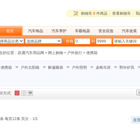
购物车
0
件商品
|
查看购物车
|
我
首页
汽车饰品
汽车养护
车载电器
安全应急
汽车改装
户外旅行
价格
到
在的位置：
跃通汽车用品网
>
网上购物
>
户外旅行
>
便携箱
便携箱
户外太阳镜
帐篷睡袋
户外照明
桌椅吊床
野外炉具
示方式:
条 每页12条 页次：1/1
首