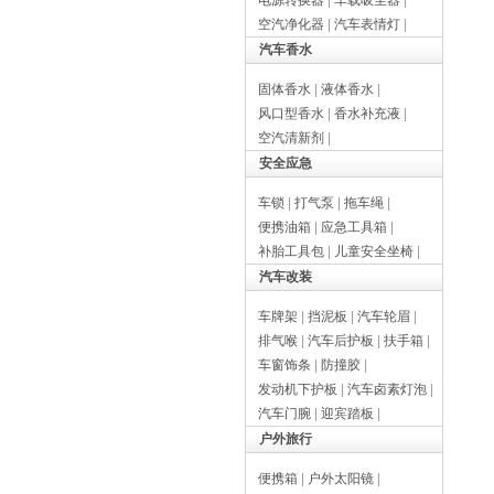
电源转换器
|
车载吸尘器
|
空汽净化器
|
汽车表情灯
|
汽车香水
固体香水
|
液体香水
|
风口型香水
|
香水补充液
|
空汽清新剂
|
安全应急
车锁
|
打气泵
|
拖车绳
|
便携油箱
|
应急工具箱
|
补胎工具包
|
儿童安全坐椅
|
汽车改装
车牌架
|
挡泥板
|
汽车轮眉
|
排气喉
|
汽车后护板
|
扶手箱
|
车窗饰条
|
防撞胶
|
发动机下护板
|
汽车卤素灯泡
|
汽车门腕
|
迎宾踏板
|
户外旅行
便携箱
|
户外太阳镜
|